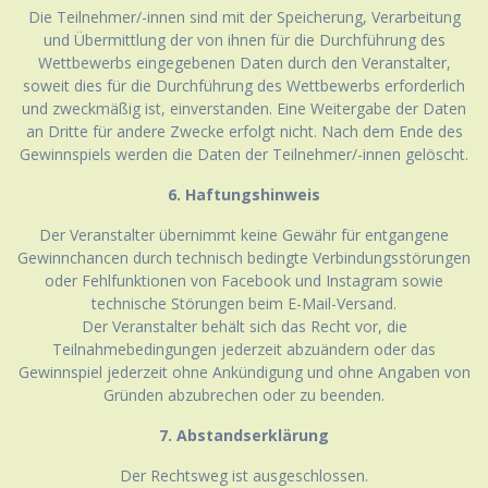
Die Teilnehmer/-innen sind mit der Speicherung, Verarbeitung
und Übermittlung der von ihnen für die Durchführung des
Wettbewerbs eingegebenen Daten durch den Veranstalter,
soweit dies für die Durchführung des Wettbewerbs erforderlich
und zweckmäßig ist, einverstanden. Eine Weitergabe der Daten
an Dritte für andere Zwecke erfolgt nicht. Nach dem Ende des
Gewinnspiels werden die Daten der Teilnehmer/-innen gelöscht.
6. Haftungshinweis
Der Veranstalter übernimmt keine Gewähr für entgangene
Gewinnchancen durch technisch bedingte Verbindungsstörungen
oder Fehlfunktionen von Facebook und Instagram sowie
technische Störungen beim E-Mail-Versand.
Der Veranstalter behält sich das Recht vor, die
Teilnahmebedingungen jederzeit abzuändern oder das
Gewinnspiel jederzeit ohne Ankündigung und ohne Angaben von
Gründen abzubrechen oder zu beenden.
7. Abstandserklärung
Der Rechtsweg ist ausgeschlossen.