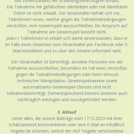
das Einverständnis der Erziehungsberechtigten voraus.
Die Teilnahme mit gefälschten Identitäten oder mit Identitäten
Dritter ist nicht erlaubt. Der Veranstalter behält sich vor,
Teilnehmer/-innen, welche gegen die Teilnahmebedingungen
verstoßen, vom Gewinnspiel auszuschließen. Ein Anspruch auf
Teilnahme am Gewinnspiel besteht nicht.
Jede/-r Teilnehmer/-in erklärt sich damit einverstanden, dass er
im Falle eines Gewinnes vom Veranstalter per Facebook oder E-
Mail kontaktiert und so über den Gewinn informiert wird.
Der Veranstalter ist berechtigt, einzelne Personen von der
Teilnahme auszuschließen, besonders im Fall eines Verstoßes
gegen die Teilnahmebedingungen oder beim Versuch
technischer Manipulation. Gewinnspielvereine sowie
automatisierte Gewinnspiel-Dienste sind nicht
teilnahmeberechtigt. Dementsprechend können Gewinne auch
nachträglich entzogen und zurückgefordert werden.
3. Ablauf
Unter allen, die unsere Beiträge vom 17.12.2023 mit ihrer
Schätzantwort kommentieren oder eine E-Mail an info@hof-
teigeler.de schicken, verlost der Hof Teigeler verschiedene