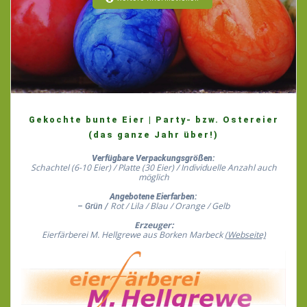
Gekochte bunte Eier | Party- bzw. Ostereier
(das ganze Jahr über!)
Verfügbare Verpackungsgrößen:
Schachtel
(6-10 Eier) /
Platte
(30 Eier) /
Individuelle Anzahl auch
möglich
Angebotene Eierfarben:
Rot /
Lila /
Blau /
Orange /
Gelb
– Grün /
Erzeuger:
Eierfärberei M. Hellgrewe aus Borken Marbeck
(Webseite)