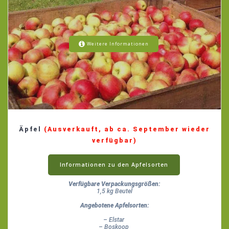
Weitere Informationen
Äpfel
(Ausverkauft, ab ca. September wieder
verfügbar)
Informationen zu den Apfelsorten
Verfügbare Verpackungsgrößen:
1,5 kg Beutel
Angebotene Apfelsorten:
– Elstar
– Boskoop