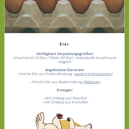
Eier
Verfügbare Verpackungsgrößen:
Schachtel
(6-10 Eier)
/ Platte
(30 Eier)
/ Individuelle Anzahl auch
möglich
Angebotene Eierarten:
– Frische Eier aus Freilandhaltung
(weitere Informationen)
– Frische Eier aus Bodenhaltung
(Webseite)
Erzeuger:
– Hof Limberg aus Raesfeld
– Hof Umberg aus Kirchellen