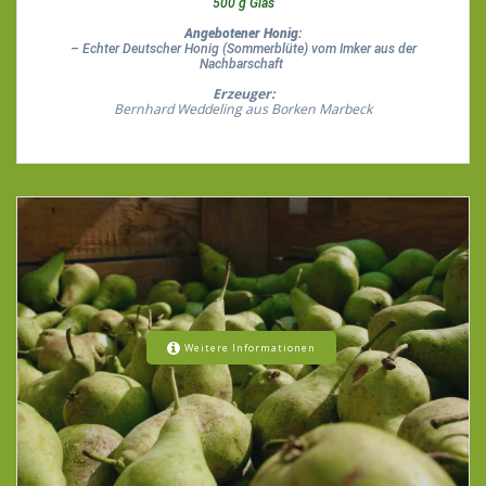
500 g Glas
Angebotener Honig:
– Echter Deutscher Honig (Sommerblüte) vom Imker aus der
Nachbarschaft
Erzeuger:
Bernhard Weddeling aus Borken Marbeck
Weitere Informationen