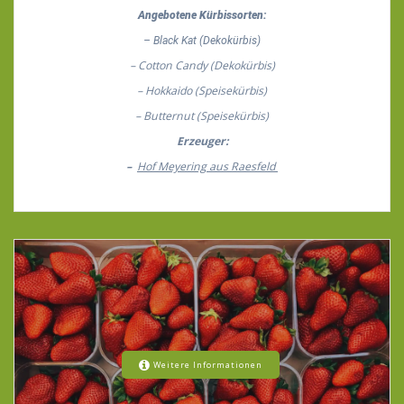
Angebotene Kürbissorten:
– Black Kat (Dekokürbis)
– Cotton Candy (Dekokürbis)
– Hokkaido (Speisekürbis)
– Butternut (Speisekürbis)
Erzeuger:
–
Hof Meyering aus Raesfeld
Weitere Informationen